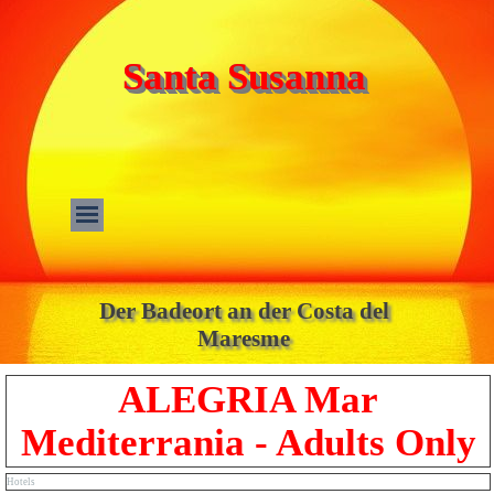
Santa Susanna
Der Badeort an der Costa del
Maresme
ALEGRIA Mar
Mediterrania - Adults Only
Hotels