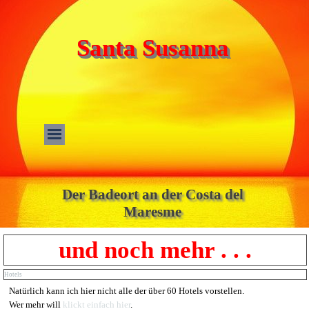
Santa Susanna
Der Badeort an der Costa del
Maresme
und noch mehr . . .
Hotels
Natürlich kann ich hier nicht alle der über 60 Hotels vorstellen.
Wer mehr will
klickt einfach hier
.