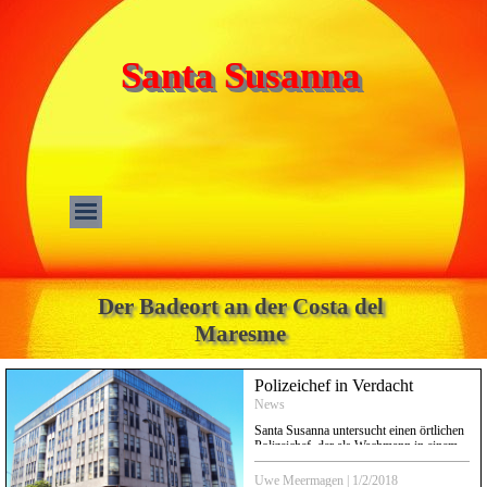
Santa Susanna
Der Badeort an der Costa del
Maresme
Polizeichef in Verdacht
News
Santa Susanna untersucht einen örtlichen
Polizeichef, der als Wachmann in einem
Hotel fungiert
Uwe Meermagen
|
1/2/2018