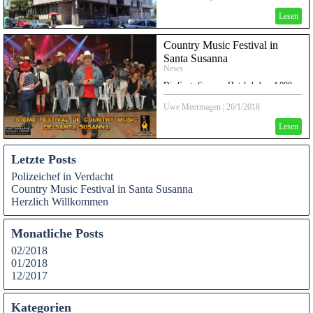
Lesen
Country Music Festival in
Santa Susanna
News
Die Santa Susanna Hotels haben 4.000
Besucher empfangen, die an der Pétanque
Gold Bowl und dem International
Uwe Meermagen
|
26/1/2018
Country Music Festival teilnahmen
Lesen
Letzte Posts
Polizeichef in Verdacht
Country Music Festival in Santa Susanna
Herzlich Willkommen
Monatliche Posts
02/2018
01/2018
12/2017
Kategorien