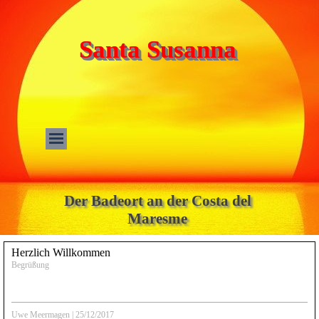
Santa Susanna
Der Badeort an der Costa del
Maresme
Herzlich Willkommen
Begrüßung
Uwe Meermagen
|
25/12/2017